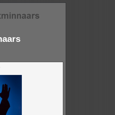
naars
e